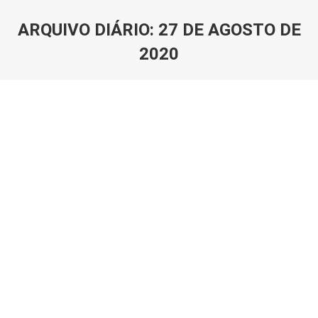
ARQUIVO DIÁRIO:
27 DE AGOSTO DE
2020
Você está aqui:
A Comprehensive Guide to Choosing
the Right Vape for You
Sem categoria
Por
awamdinr
27 de agosto de 2020
Deixe um comentário
If you’re diving into the world of vaping or looking to
upgrade your current setup, choosing the right vape
can feel like a daunting task. From the sleek designs
of the vaporesso vape to the versatile capabilities of